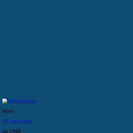
können
auf
der
Produktseite
gewählt
werden
More
VK.com Likes
ab
3,99
€