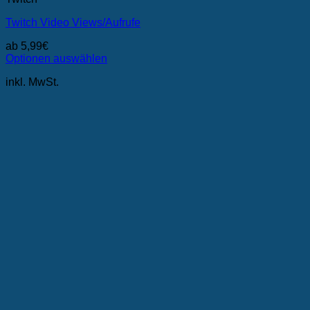
Twitch Video Views/Aufrufe
ab
5,99
€
Optionen auswählen
Dieses
inkl. MwSt.
Produkt
weist
mehrere
Varianten
auf.
Die
Optionen
können
auf
der
Produktseite
gewählt
werden