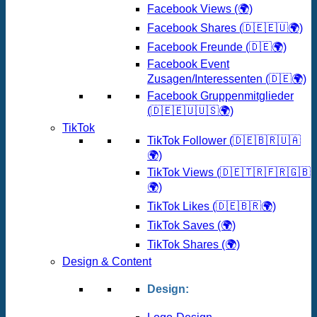
Facebook Views (🌍)
Facebook Shares (🇩🇪🇪🇺🌍)
Facebook Freunde (🇩🇪🌍)
Facebook Event
Zusagen/Interessenten (🇩🇪🌍)
Facebook Gruppenmitglieder
(🇩🇪🇪🇺🇺🇸🌍)
TikTok
TikTok Follower (🇩🇪🇧🇷🇺🇦
🌍)
TikTok Views (🇩🇪🇹🇷🇫🇷🇬🇧
🌍)
TikTok Likes (🇩🇪🇧🇷🌍)
TikTok Saves (🌍)
TikTok Shares (🌍)
Design & Content
Design: