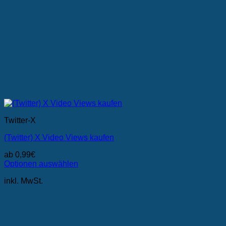
Twitter-X
(Twitter) X Video Views kaufen
ab
0,99
€
Optionen auswählen
Dieses
inkl. MwSt.
Produkt
weist
mehrere
Varianten
auf.