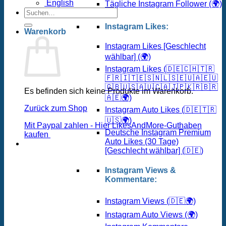
English
Tägliche Instagram Follower (🌍)
Suchen
nach:
Instagram Likes:
Warenkorb
Instagram Likes [Geschlecht
wählbar] (🌍)
Instagram Likes (🇩🇪🇨🇭🇹🇷
🇫🇷🇮🇹🇪🇸🇳🇱🇸🇪🇺🇦🇪🇺
🇬🇧🇺🇸🇦🇺🇨🇦🇯🇵🇰🇷🇧🇷
Es befinden sich keine Produkte im Warenkorb.
🇦🇪🌍)
Zurück zum Shop
Instagram Auto Likes (🇩🇪🇹🇷
🇺🇸🌍)
Mit Paypal zahlen - Hier LikesAndMore-Guthaben
Deutsche Instagram Premium
kaufen
Auto Likes (30 Tage)
[Geschlecht wählbar] (🇩🇪)
Instagram Views &
Kommentare:
Instagram Views (🇩🇪🌍)
Instagram Auto Views (🌍)