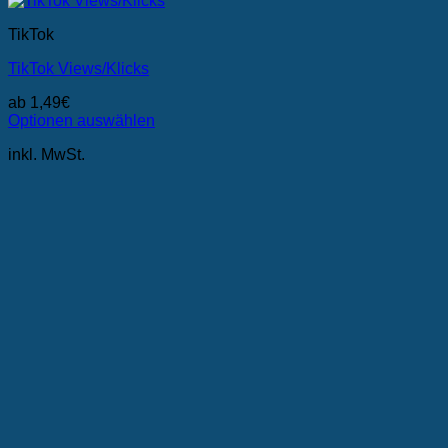
TikTok
TikTok Views/Klicks
ab
1,49
€
Optionen auswählen
Dieses
inkl. MwSt.
Produkt
weist
mehrere
Varianten
auf.
Die
Optionen
können
auf
der
Produktseite
gewählt
werden