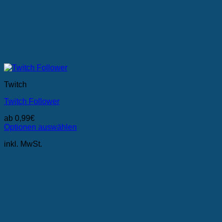
Twitch
Twitch Follower
ab
0,99
€
Optionen auswählen
Dieses
inkl. MwSt.
Produkt
weist
mehrere
Varianten
auf.
Die
Optionen
können
auf