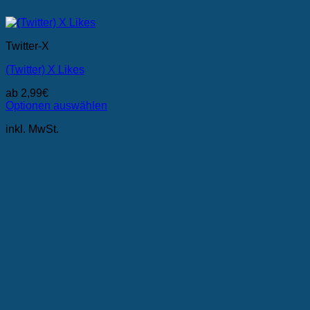
Twitter-X
(Twitter) X Likes
ab
2,99
€
Optionen auswählen
Dieses
inkl. MwSt.
Produkt
weist
mehrere
Varianten
auf.
Die
Optionen
können
auf
der
Produktseite
gewählt
werden