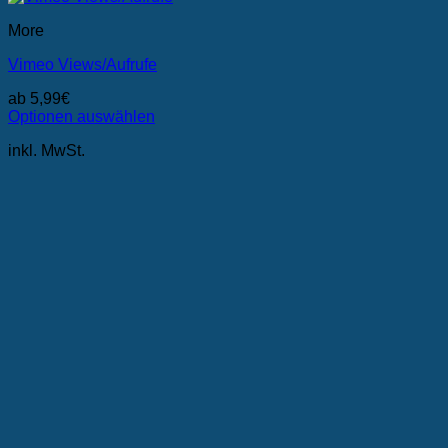
More
Vimeo Views/Aufrufe
ab
5,99
€
Optionen auswählen
Dieses
inkl. MwSt.
Produkt
weist
mehrere
Varianten
auf.
Die
Optionen
können
auf
der
Produktseite
gewählt
werden