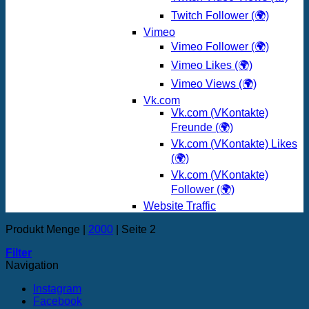
Twitch Follower (🌍)
Vimeo
Vimeo Follower (🌍)
Vimeo Likes (🌍)
Vimeo Views (🌍)
Vk.com
Vk.com (VKontakte)
Freunde (🌍)
Vk.com (VKontakte) Likes
(🌍)
Vk.com (VKontakte)
Follower (🌍)
Website Traffic
Produkt Menge
|
2000
|
Seite 2
Filter
Navigation
Instagram
Facebook