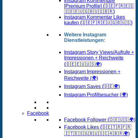
Instagram Kommentare
[Premium Profile] (🇩🇪🇫🇷🇪🇸
🇸🇪🇪🇺🇬🇧🇺🇸🇧🇷)
Instagram Kommentar Likes
kaufen (🇩🇪🇫🇷🇪🇺🇬🇧🇺🇸)
Weitere Instagram
Dienstleistungen:
Instagram Story Views/Aufrufe +
Impressionen + Reichweite
(🇩🇪🇪🇺🇺🇸🌍)
Instagram Impressionen +
Reichweite (🌍)
Instagram Saves (🇩🇪🌍)
Instagram Profilbesucher (🌍)
Facebook
Facebook Follower (🇩🇪🇺🇸🌍)
Facebook Likes (🇩🇪🇹🇷🇫🇷
🇮🇹🇪🇸🇬🇧🇺🇸🇨🇦🇧🇷🌍)