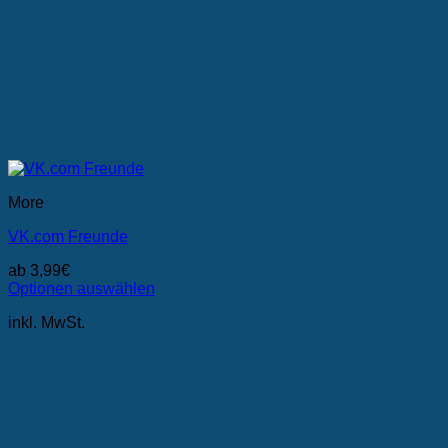
More
VK.com Freunde
ab
3,99
€
Optionen auswählen
Dieses
inkl. MwSt.
Produkt
weist
mehrere
Varianten
auf.
Die
Optionen