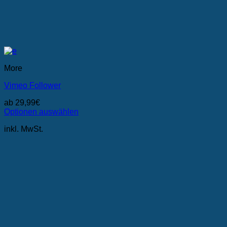
More
Vimeo Follower
ab
29,99
€
Optionen auswählen
Dieses
inkl. MwSt.
Produkt
weist
mehrere
Varianten
auf.
Die
Optionen
können
auf
der
Produktseite