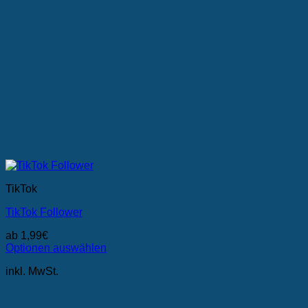
TikTok
TikTok Follower
ab
1,99
€
Optionen auswählen
Dieses
inkl. MwSt.
Produkt
weist
mehrere