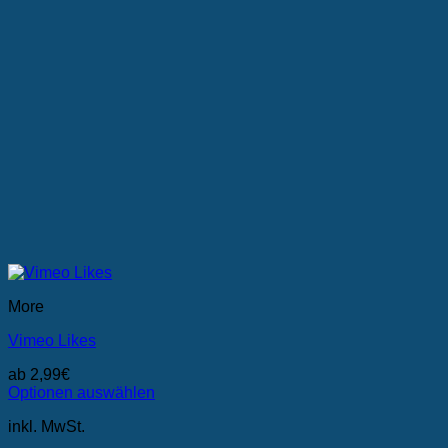
gewählt
werden
More
Vimeo Likes
ab
2,99
€
Optionen auswählen
Dieses
inkl. MwSt.
Produkt
weist