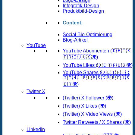
Logo-Design
Infografik-Design
Produktbild-Design
Content:
Social Bio-Optimierung
Blog-Artikel
YouTube
YouTube Abonnenten (🇩🇪🇹🇷
🇫🇷🇪🇺🇺🇸🌍)
YouTube Likes (🇩🇪🇹🇷🇺🇸🌍)
YouTube Shares (🇩🇪🇹🇷🇫🇷
🇮🇹🇳🇱🇵🇱🇪🇸🇬🇧🇷🇸🇺🇸
🇧🇷🌍)
Twitter X
(Twitter) X Follower (🌍)
(Twitter) X Likes (🌍)
(Twitter) X Video Views (🌍)
Twitter Retweets / X Shares (🌍)
LinkedIn