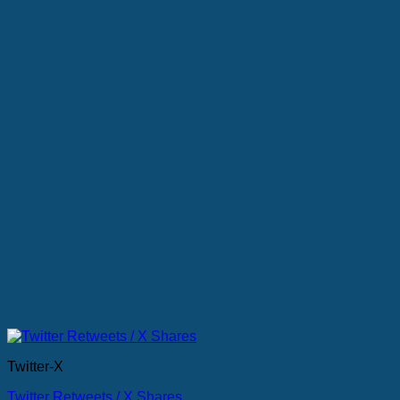
Die
Optionen
können
auf
der
Produktseite
gewählt
werden
Twitter-X
Twitter Retweets / X Shares