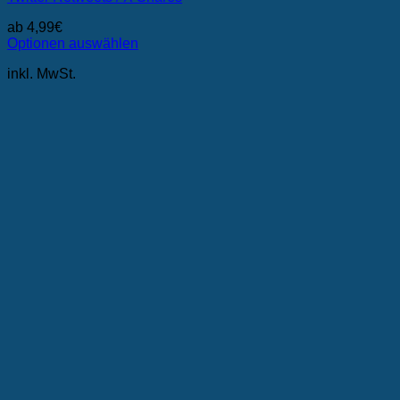
ab
4,99
€
Optionen auswählen
Dieses
inkl. MwSt.
Produkt
weist
mehrere
Varianten
auf.
Die
Optionen
können
auf
der
Produktseite
gewählt
werden