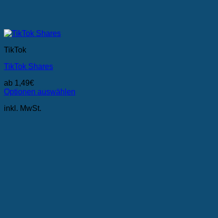
TikTok
TikTok Shares
ab
1,49
€
Optionen auswählen
Dieses
inkl. MwSt.
Produkt
weist
mehrere
Varianten
auf.
Die
Optionen
können
auf
der
Produktseite
gewählt
werden