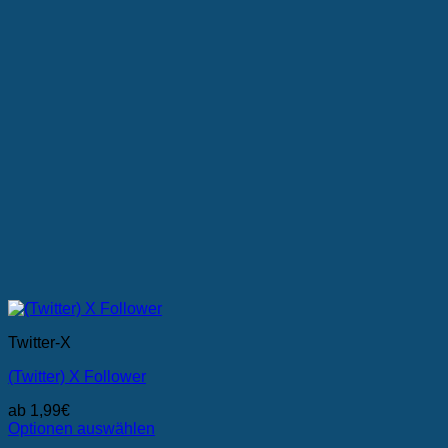
der
Produktseite
gewählt
werden
Twitter-X
(Twitter) X Follower
ab
1,99
€
Optionen auswählen
Dieses