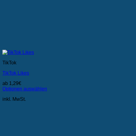
TikTok
TikTok Likes
ab
1,29
€
Optionen auswählen
Dieses
inkl. MwSt.
Produkt
weist
mehrere
Varianten
auf.
Die
Optionen